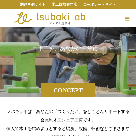
制作事例サイト
木工旋盤専門店
コーポレートサイト
木
工
を
、
あ
な
た
の
日
常
に
CONCEPT
ツバキラボは、あなたの「つくりたい」をとことんサポートする
会員制木工シェア工房です。
個人で木工を始めようとすると場所、設備、技術などさまざまな