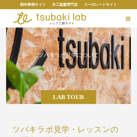
制作事例サイト
木工旋盤専門店
コーポレートサイト
ツ
バ
キ
ラ
ボ
見
学
に
つ
い
て
LAB TOUR
ツバキラボ見学・レッスンの