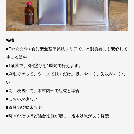
特徴
■F☆☆☆☆ / 食品安全基準試験クリアで、木製食器にも安心して
使える塗料
■1液性で、3回塗りを1時間で行えます。
■刷毛で塗って、ウエスで拭くだけ。扱いやすく、失敗がすくな
い
■高い浸透性で、木材内部で組織と結合
■においが少ない
■道具の後始末も楽
■時間がたつほど結合性能が増し、撥水効果が長く持続