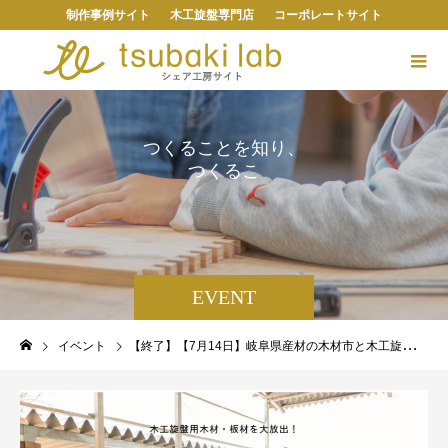
制作事例サイト
木工旋盤専門店
コーポレートサイト
つ
く
る
こ
と
を
知
り
、
つ
く
る
こ
と
を
EVENT
イベント
【終了】【7月14日】岐阜県産材の木材市と木工旋盤用ツールのお試し体験会を開催！