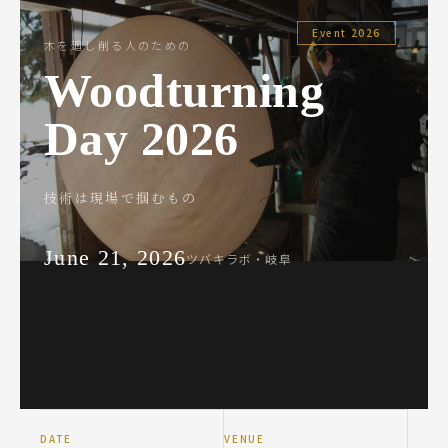
Event 2026
木を廻し削る人のための
Woodturning
Day 2026
技術は現場で掴むもの
June 21, 2026
ツバキラボ・岐阜
DATE
VENUE