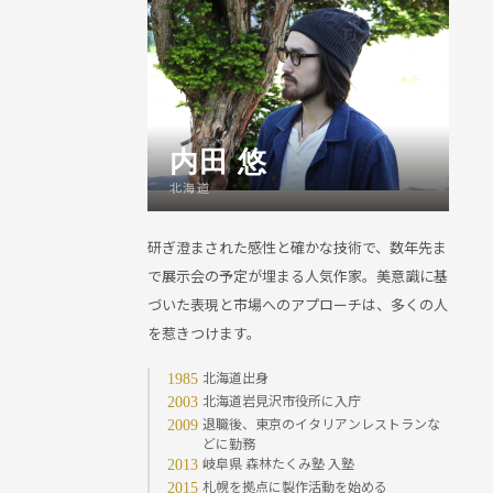
内田 悠
北海道
研ぎ澄まされた感性と確かな技術で、数年先ま
で展示会の予定が埋まる人気作家。美意識に基
づいた表現と市場へのアプローチは、多くの人
を惹きつけます。
北海道出身
1985
北海道岩見沢市役所に入庁
2003
退職後、東京のイタリアンレストランな
2009
どに勤務
岐阜県 森林たくみ塾 入塾
2013
札幌を拠点に製作活動を始める
2015