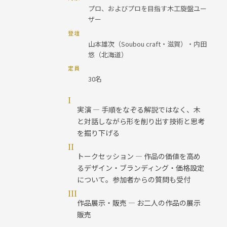
プロ、およびプロを目指す木工旋盤ユー
ザー
登壇
山本雄次（Soubou craft・滋賀）・内田
悠（北海道）
定員
30名
I
実演 — 手順をなぞる解説ではなく、木
と対話しながら形を削り出す技術と思考
を掘り下げる
II
トークセッション — 作品の価値を高め
るデザイン・ブランディング・価格設定
について。参加者からの質問も受付
III
作品展示・販売 — お二人の作品の展示
販売