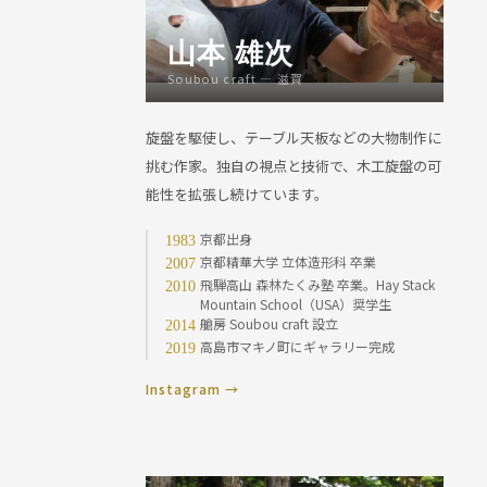
山本 雄次
Soubou craft — 滋賀
旋盤を駆使し、テーブル天板などの大物制作に
挑む作家。独自の視点と技術で、木工旋盤の可
能性を拡張し続けています。
京都出身
1983
京都精華大学 立体造形科 卒業
2007
飛騨高山 森林たくみ塾 卒業。Hay Stack
2010
Mountain School（USA）奨学生
艙房 Soubou craft 設立
2014
高島市マキノ町にギャラリー完成
2019
Instagram →