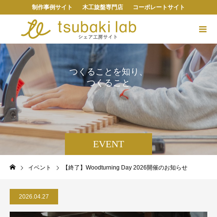
制作事例サイト
木工旋盤専門店
コーポレートサイト
つ
く
る
こ
と
を
知
り
、
つ
く
る
こ
と
を
、
楽
し
む
。
EVENT
イベント
【終了】Woodturning Day 2026開催のお知らせ
2026.04.27