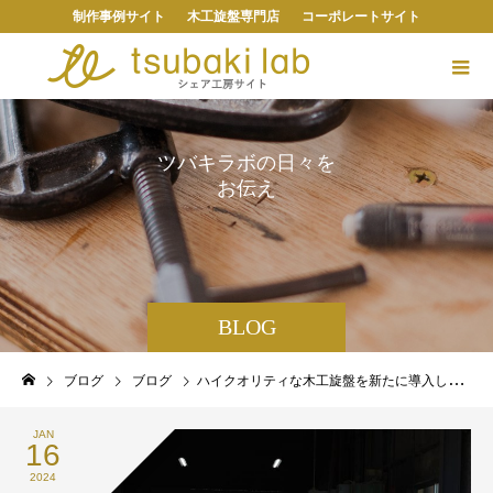
制作事例サイト
木工旋盤専門店
コーポレートサイト
ツ
バ
キ
ラ
ボ
の
日
々
を
お
伝
え
し
ま
す
。
BLOG
ブログ
ブログ
ハイクオリティな木工旋盤を新たに導入しました！（ROBUST社 American Beauty・Sweet16）
JAN
16
2024