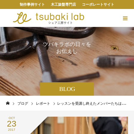
制作事例サイト
木工旋盤専門店
コーポレートサイト
ツ
バ
キ
ラ
ボ
の
日
々
を
お
伝
え
し
ま
す
。
BLOG
ブログ
レポート
レッスンを受講し終えたメンバーたちは今こんなことをしています。
OCT
23
2017