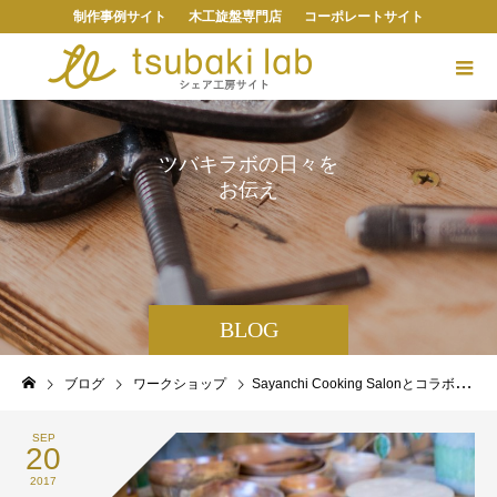
制作事例サイト
木工旋盤専門店
コーポレートサイト
ツ
バ
キ
ラ
ボ
の
日
々
を
お
伝
え
し
ま
す
。
BLOG
ブログ
ワークショップ
Sayanchi Cooking Salonとコラボワークショップ カッティングボードづくりを開催しました
SEP
20
2017